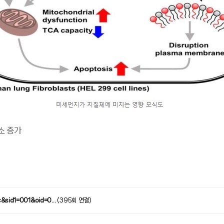
소 증가
c&sid1=001&oid=0…
(395회 연결)