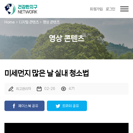
Togg
회원가입
로그인
navi
Home
디지털 콘텐츠
영상 콘텐츠
영상 콘텐츠
미세먼지 많은 날 실내 청소법
최고관리자
02-26
471
페이스북 공유
트위터 공유